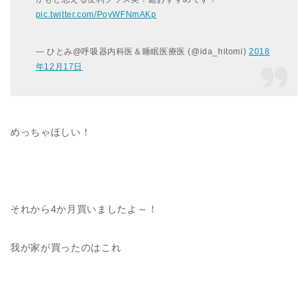
pic.twitter.com/PoyWFNmAKp
— ひとみ@呼吸器内科医＆睡眠医療医 (@ida_hitomi)
2018
年12月17日
めっちゃほしい！
それから4か月買いましたよ～！
我が家が買ったのはこれ