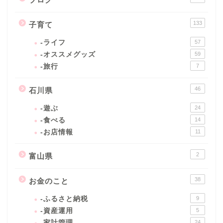
133
子育て
-ライフ
57
-オススメグッズ
59
-旅行
7
46
石川県
-遊ぶ
24
-食べる
14
-お店情報
11
2
富山県
38
お金のこと
-ふるさと納税
9
-資産運用
5
-家計管理
24