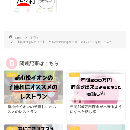
HOME
子育て
【写真付きレビュー】子どものお絵かき用に電子メモパッドを買ってみた
関連記事はこちら
子育て
子育て
新小松イオンの子連れにオス
年間200万円貯金が出来るよう
スメのレストラン
になった話し⑥
子育て
子育て