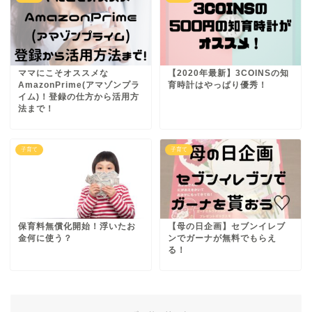
ママにこそオススメな
【2020年最新】3COINSの知
AmazonPrime(アマゾンプラ
育時計はやっぱり優秀！
イム)！登録の仕方から活用方
法まで！
子育て
子育て
保育料無償化開始！浮いたお
【母の日企画】セブンイレブ
金何に使う？
ンでガーナが無料でもらえ
る！