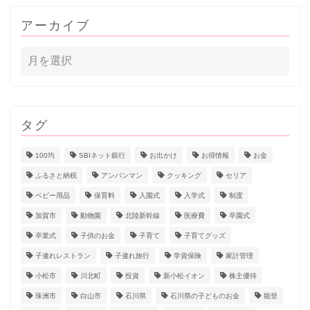
アーカイブ
タグ
100均
SBIネット銀行
お出かけ
お得情報
お金
ふるさと納税
アンパンマン
クッキング
セリア
ベビー用品
保育料
入園式
入学式
制度
加賀市
動物園
北陸新幹線
医療費
卒園式
卒業式
子供のお金
子育て
子育てグッズ
子連れレストラン
子連れ旅行
学資保険
家計管理
小松市
川北町
投資
新小松イオン
株主優待
珠洲市
白山市
石川県
石川県の子どものお金
能登