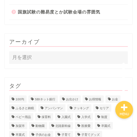
国旗試験の難易度とか試験会場の雰囲気
ホーム
プロフィール
アーカイブ
子育て
石川県
タグ
100均
SBIネット銀行
お出かけ
お得情報
お金
ふるさと納税
アンパンマン
クッキング
セリア
MENU
ベビー用品
保育料
入園式
入学式
制度
加賀市
動物園
北陸新幹線
医療費
卒園式
卒業式
子供のお金
子育て
子育てグッズ