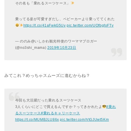
その名も「乗れるスーツケース」
乗ってる姿が可愛すぎだし、ベビーカーより乗っててくれた
https://t.co/41aFwkG5Uv
pic.twitter.com/UOfbgfoFTv
— ののみ@いしかわ観光特使のワーママブロガー
(@no3shi_mama)
2019
年
10
月
23
日
みてこれ？めっちゃスムーズに進むからね？
今回も大活躍だった乗れるスーツケース
3人くらいにどこで買えるんですか？ってきかれたよ
#
乗れ
るスーツケース
#
乗れるキャリーケース
https://t.co/MUMBJLU86x
pic.twitter.com/VtGJUwt5Km