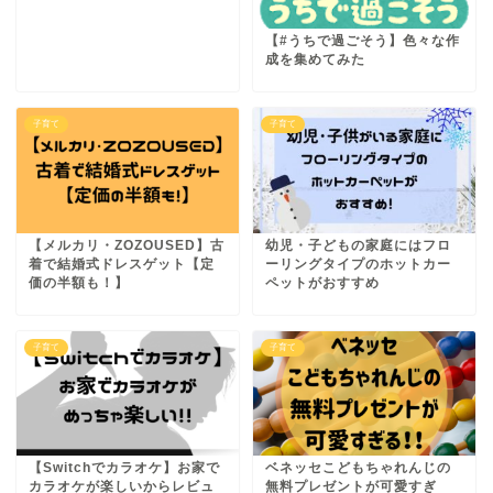
【#うちで過ごそう】色々な作
成を集めてみた
子育て
子育て
【メルカリ・ZOZOUSED】古
幼児・子どもの家庭にはフロ
着で結婚式ドレスゲット【定
ーリングタイプのホットカー
価の半額も！】
ペットがおすすめ
子育て
子育て
【Switchでカラオケ】お家で
ベネッセこどもちゃれんじの
カラオケが楽しいからレビュ
無料プレゼントが可愛すぎ