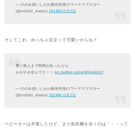
— ののみ@いしかわ観光特使のワーママブロガー
(@no3shi_mama)
2019
年
12
月
2
日
そしてこれ。めっちゃ目立って可愛いからね？
乗り換えまで時間があったから
かがやき並んでた！！
pic.twitter.com/e4PHoA0rcf
— ののみ@いしかわ観光特使のワーママブロガー
(@no3shi_mama)
2019
年
12
月
2
日
ベビーカーは卒業したけど、まだ長距離を歩くのは・・・って