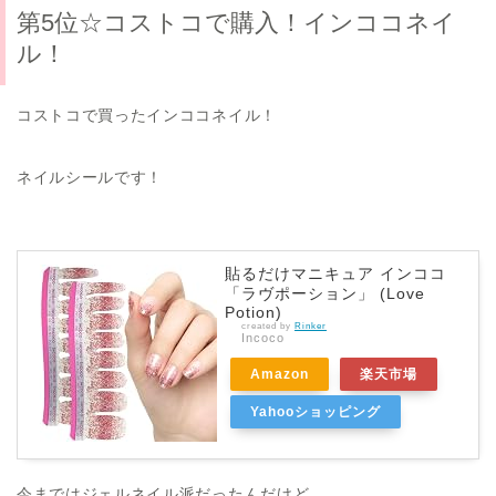
第5位☆コストコで購入！インココネイ
ル！
コストコで買ったインココネイル！
ネイルシールです！
貼るだけマニキュア インココ
「ラヴポーション」 (Love
Potion)
created by
Rinker
Incoco
Amazon
楽天市場
Yahooショッピング
今まではジェルネイル派だったんだけど