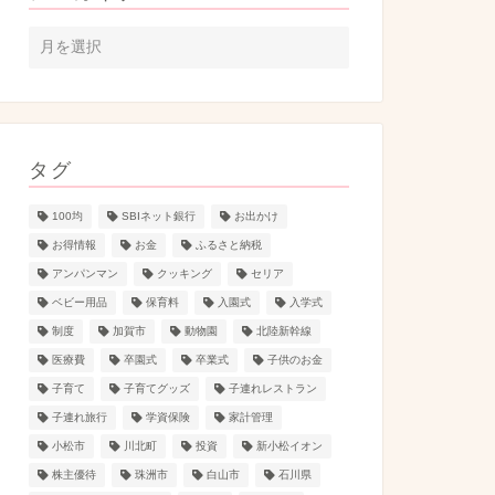
タグ
100均
SBIネット銀行
お出かけ
お得情報
お金
ふるさと納税
アンパンマン
クッキング
セリア
ベビー用品
保育料
入園式
入学式
制度
加賀市
動物園
北陸新幹線
医療費
卒園式
卒業式
子供のお金
子育て
子育てグッズ
子連れレストラン
子連れ旅行
学資保険
家計管理
小松市
川北町
投資
新小松イオン
株主優待
珠洲市
白山市
石川県