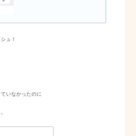
ッシュ！
していなかったのに
。。