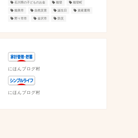
石川県の子どものお金
能登
能登町
能美市
自然災害
誕生日
資産運用
野々市市
金沢市
防災
にほんブログ村
にほんブログ村