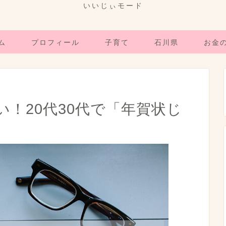
いいじぃモード
ム
プロフィール
子育て
石川県
お金
！20代30代で「年賀状じ