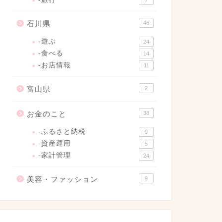
7
石川県
46
-遊ぶ
24
-食べる
14
-お店情報
11
富山県
2
お金のこと
38
-ふるさと納税
9
-資産運用
5
-家計管理
24
美容・ファッション
9