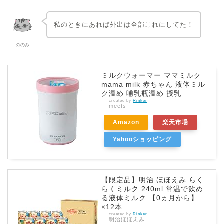
私のときにあれば外出は全部これにしてた！
ののみ
ミルクウォーマー ママミルク
mama milk 赤ちゃん 液体ミル
ク温め 哺乳瓶温め 授乳
created by
Rinker
meets
Amazon
楽天市場
Yahooショッピング
【限定品】明治 ほほえみ らく
らくミルク 240ml 常温で飲め
る液体ミルク 【0ヵ月から】
×12本
created by
Rinker
明治ほほえみ