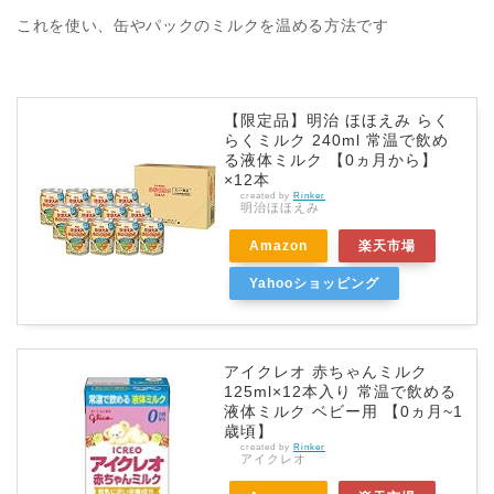
これを使い、缶やパックのミルクを温める方法です
【限定品】明治 ほほえみ らく
らくミルク 240ml 常温で飲め
る液体ミルク 【0ヵ月から】
×12本
created by
Rinker
明治ほほえみ
Amazon
楽天市場
Yahooショッピング
アイクレオ 赤ちゃんミルク
125ml×12本入り 常温で飲める
液体ミルク ベビー用 【0ヵ月~1
歳頃】
created by
Rinker
アイクレオ