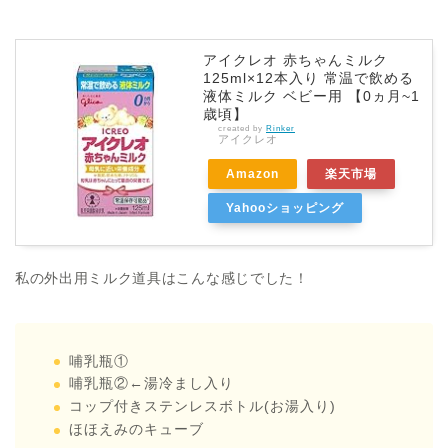
アイクレオ 赤ちゃんミルク
125ml×12本入り 常温で飲める
液体ミルク ベビー用 【0ヵ月~1
歳頃】
created by
Rinker
アイクレオ
Amazon
楽天市場
Yahooショッピング
私の外出用ミルク道具はこんな感じでした！
哺乳瓶①
哺乳瓶②←湯冷まし入り
コップ付きステンレスボトル(お湯入り)
ほほえみのキューブ