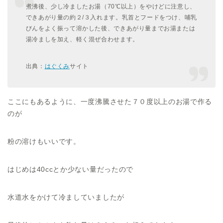
煮沸後、少し冷ましたお湯（70℃以上）を
やけどに注意
し、
できあがり量の約２/３入れます。乳首とフードをつけ、哺乳
びんをよく振って溶かした後、できあがり量までお湯または
湯冷ましを加え、軽く混ぜ合わせます。
出典：
はぐくみ
サイト
ここにもあるように、一度沸騰させた７０度以上のお湯で作る
のが
粉の溶けもいいです。
はじめは40ccとか少ない量だったので
水道水をかけて冷ましていましたが