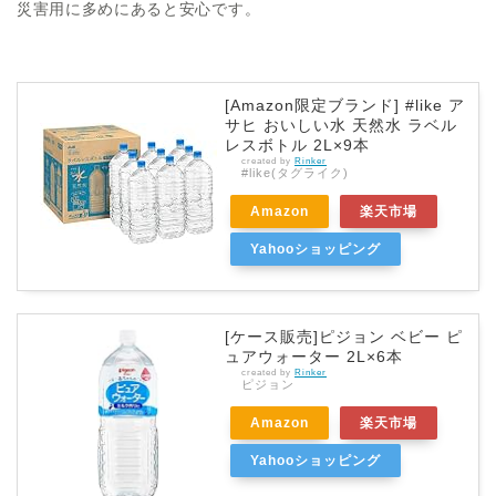
災害用に多めにあると安心です。
[Amazon限定ブランド] #like ア
サヒ おいしい水 天然水 ラベル
レスボトル 2L×9本
created by
Rinker
#like(タグライク)
Amazon
楽天市場
Yahooショッピング
[ケース販売]ピジョン ベビー ピ
ュアウォーター 2L×6本
created by
Rinker
ピジョン
Amazon
楽天市場
Yahooショッピング