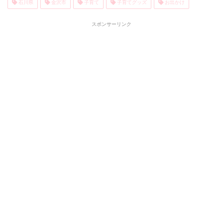
石川県
金沢市
子育て
子育てグッズ
お出かけ
スポンサーリンク