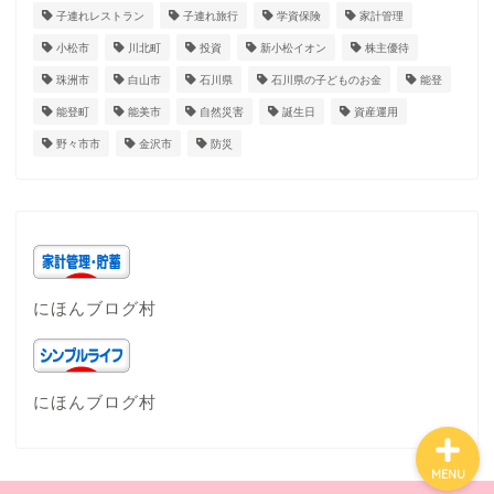
子連れレストラン
子連れ旅行
学資保険
家計管理
小松市
川北町
投資
新小松イオン
株主優待
珠洲市
白山市
石川県
石川県の子どものお金
能登
能登町
能美市
自然災害
誕生日
資産運用
ホーム
野々市市
金沢市
防災
プロフィール
子育て
にほんブログ村
石川県
にほんブログ村
MENU