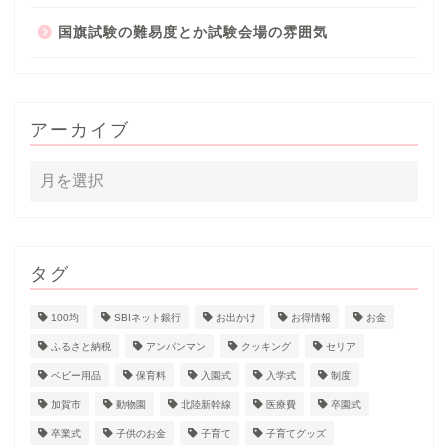
国旗試験の難易度とか試験会場の雰囲気
アーカイブ
タグ
100均
SBIネット銀行
お出かけ
お得情報
お金
ふるさと納税
アンパンマン
クッキング
セリア
ベビー用品
保育料
入園式
入学式
制度
加賀市
動物園
北陸新幹線
医療費
卒園式
卒業式
子供のお金
子育て
子育てグッズ