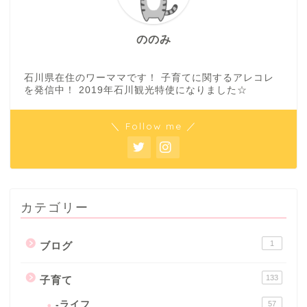
ののみ
石川県在住のワーママです！ 子育てに関するアレコレ
を発信中！ 2019年石川観光特使になりました☆
＼ Follow me ／
カテゴリー
1
ブログ
133
子育て
-ライフ
57