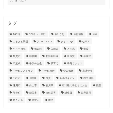
タグ
100均
SBIネット銀行
お出かけ
お得情報
お金
ふるさと納税
アンパンマン
クッキング
セリア
ベビー用品
保育料
入園式
入学式
制度
加賀市
動物園
北陸新幹線
医療費
卒園式
卒業式
子供のお金
子育て
子育てグッズ
子連れレストラン
子連れ旅行
学資保険
家計管理
小松市
川北町
投資
新小松イオン
株主優待
珠洲市
白山市
石川県
石川県の子どものお金
能登
能登町
能美市
自然災害
誕生日
資産運用
ホーム
野々市市
金沢市
防災