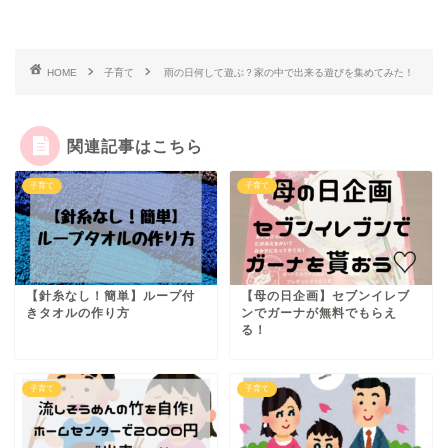
HOME
子育て
雨の日何して遊ぶ？家の中で出来る遊びを集めてみた！
関連記事はこちら
子育て
子育て
【針糸なし！簡単】ループ付
【母の日企画】セブンイレブ
きタオルの作り方
ンでガーナが無料でもらえ
る！
子育て
子育て