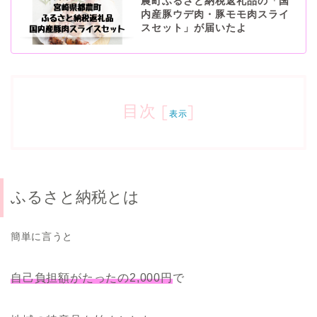
農町ふるさと納税返礼品の「国
内産豚ウデ肉・豚モモ肉スライ
スセット」が届いたよ
目次
[
]
表示
ふるさと納税とは
簡単に言うと
自己負担額がたったの
2,000
円
で