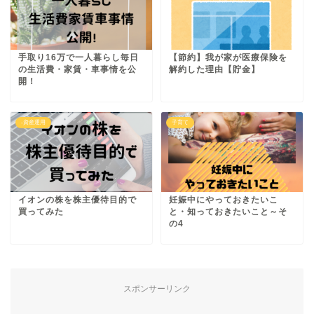
手取り16万で一人暮らし毎日
【節約】我が家が医療保険を
の生活費・家賃・車事情を公
解約した理由【貯金】
開！
-資産運用
子育て
イオンの株を株主優待目的で
妊娠中にやっておきたいこ
買ってみた
と・知っておきたいこと～そ
の4
スポンサーリンク