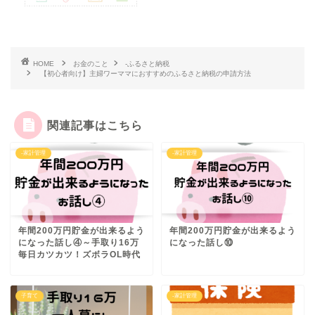
HOME
お金のこと
-ふるさと納税
【初心者向け】主婦ワーママにおすすめのふるさと納税の申請方法
関連記事はこちら
-家計管理
-家計管理
年間200万円貯金が出来るよう
年間200万円貯金が出来るよう
になった話し④～手取り16万
になった話し⑩
毎日カツカツ！ズボラOL時代
子育て
-家計管理