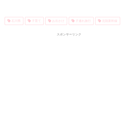
石川県
子育て
お出かけ
子連れ旅行
北陸新幹線
スポンサーリンク