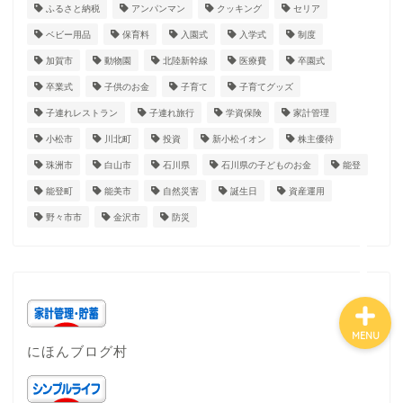
ふるさと納税
アンパンマン
クッキング
セリア
ベビー用品
保育料
入園式
入学式
制度
ホーム
加賀市
動物園
北陸新幹線
医療費
卒園式
卒業式
子供のお金
子育て
子育てグッズ
プロフィール
子連れレストラン
子連れ旅行
学資保険
家計管理
小松市
川北町
投資
新小松イオン
株主優待
子育て
珠洲市
白山市
石川県
石川県の子どものお金
能登
能登町
能美市
自然災害
誕生日
資産運用
石川県
野々市市
金沢市
防災
MENU
にほんブログ村