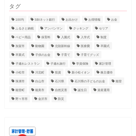
タグ
100均
SBIネット銀行
お出かけ
お得情報
お金
ふるさと納税
アンパンマン
クッキング
セリア
ベビー用品
保育料
入園式
入学式
制度
加賀市
動物園
北陸新幹線
医療費
卒園式
卒業式
子供のお金
子育て
子育てグッズ
子連れレストラン
子連れ旅行
学資保険
家計管理
小松市
川北町
投資
新小松イオン
株主優待
珠洲市
白山市
石川県
石川県の子どものお金
能登
能登町
能美市
自然災害
誕生日
資産運用
ホーム
野々市市
金沢市
防災
プロフィール
子育て