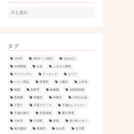
タグ
100均
SBIネット銀行
お出かけ
お得情報
お金
ふるさと納税
アンパンマン
クッキング
セリア
ベビー用品
保育料
入園式
入学式
制度
加賀市
動物園
北陸新幹線
医療費
卒園式
卒業式
子供のお金
子育て
子育てグッズ
子連れレストラン
子連れ旅行
学資保険
家計管理
小松市
川北町
投資
新小松イオン
株主優待
珠洲市
白山市
石川県