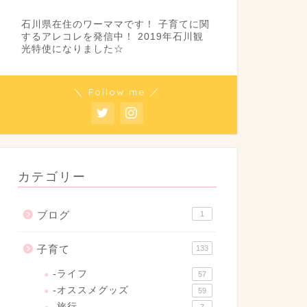
石川県在住のワーママです！ 子育てに関
するアレコレを発信中！ 2019年石川観
光特使になりました☆
＼ Follow me ／
カテゴリー
ブログ
1
子育て
133
-ライフ
57
-オススメグッズ
59
-旅行