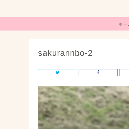
ホー
sakurannbo-2