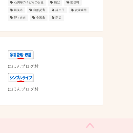
石川県の子どものお金
能登
能登町
能美市
自然災害
誕生日
資産運用
野々市市
金沢市
防災
にほんブログ村
にほんブログ村