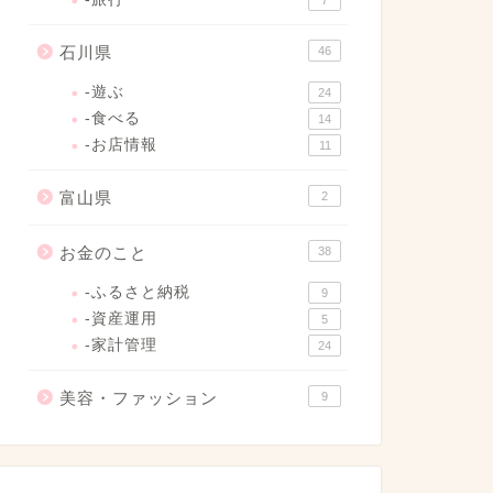
7
石川県
46
-遊ぶ
24
-食べる
14
-お店情報
11
富山県
2
お金のこと
38
-ふるさと納税
9
-資産運用
5
-家計管理
24
美容・ファッション
9