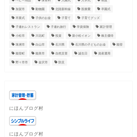
ベビー用品
保育料
入園式
入学式
制度
加賀市
動物園
北陸新幹線
医療費
卒園式
卒業式
子供のお金
子育て
子育てグッズ
子連れレストラン
子連れ旅行
学資保険
家計管理
小松市
川北町
投資
新小松イオン
株主優待
珠洲市
白山市
石川県
石川県の子どものお金
能登
能登町
能美市
自然災害
誕生日
資産運用
ホーム
野々市市
金沢市
防災
プロフィール
子育て
にほんブログ村
石川県
にほんブログ村